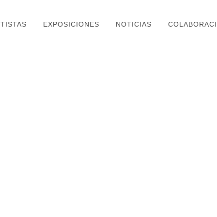
TISTAS
EXPOSICIONES
NOTICIAS
COLABORAC
RESEÑA «GOYA ON THE BEACH» EN
RESEÑA 
IBERIAN PRESS
DIAS MA
21 marzo, 2019
18 marzo, 
ENTREVISTA A OTE CALDERO,
RESEÑA 
EXPOSICION «SUBE AL SUR» EN MIJAS
AGENDA 