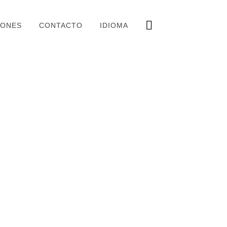
IONES
CONTACTO
IDIOMA
«GOYA ON THE BEACH» EN 7
RBELLA
2019
«SUBE AL SUR MIJAS» EN
CULTURA DE ANDALUCÍA