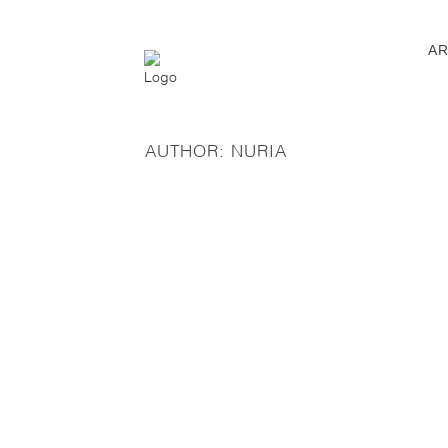
AR
AUTHOR: NURIA
RESEÑA «GOYA ON THE BEACH» EN
URBANITAS MAGAZINE
22 marzo, 2019
ENTREVISTA A DANIEL GARBADE EN
RADIO INTERNACIONAL EXPOSICIÓN