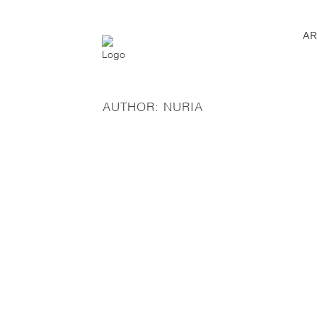
AR
AUTHOR: NURIA
PERIODICO LE TRIBUNE DE GÉNEVA:
CONFERENCIA DE VIRGINIA LUQUE
«EL LEGADO DEL AL-ÁNDALUS»
03 diciembre, 2020
ENTREVISTA A RAFAEL ALVARADO EN