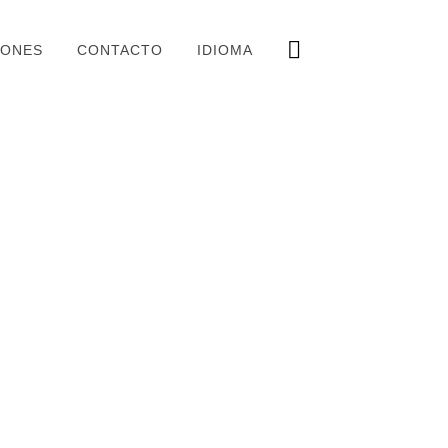
IONES
CONTACTO
IDIOMA
NCIA DE ROZMI PAHLISH :»
AKIS AND SPAIN». DESCENDS
 AL-ANDALUS» EXHIBITION
re, 2020
IA ACCIÓN EXTERIOR