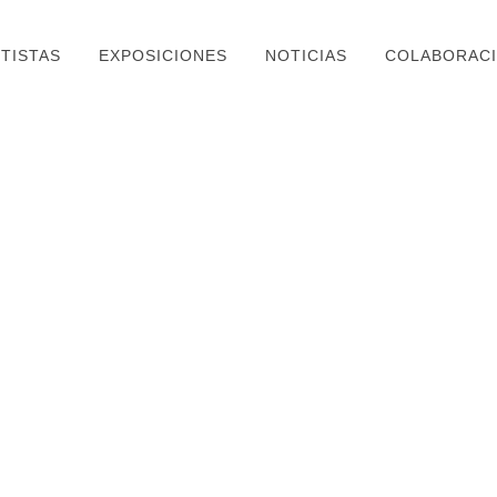
TISTAS
EXPOSICIONES
NOTICIAS
COLABORAC
FREIZEIT CH: EXPOSICION «BAJA AL
CONFERE
SUR: AL-ANDALUS»
KAZABTZ
AU SUD:
03 diciembre, 2020
26 noviemb
POINT CONTEMPORAIN AGENDA:
ANDALUC