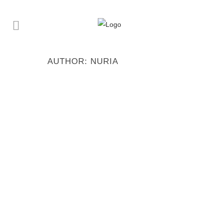
AUTHOR: NURIA
ARTICULO EN «ACADEMIA»
EXPOSICION «LA PIEL» DE
LEONEL CUNHA EN LA CASA
MUSEO DE MIJAS
23 marzo, 2020
ENTREVISTA TELEVISIVA A
LEONEL CUNHA EXPOSICIÓN «LA
PIEL»