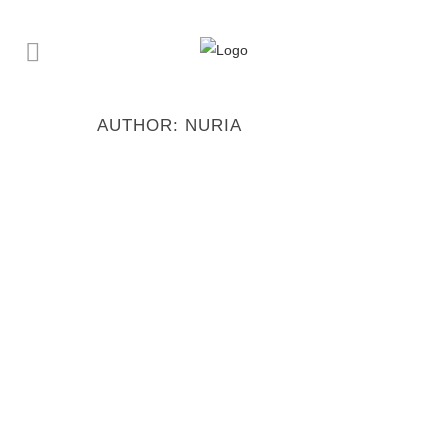
AUTHOR: NURIA
NOTICIA EN «ECD
CONFIDENCIAL DIGITAL»
EXPOSICIÓN «PAISAJES
LICUADOS» DE MAR ARAGÓN
17 diciembre, 2023
NOTICIA EN «CANTABRIA
ECONOMIA» EXPOSICIÓN
«PAISAJES LICUADOS» DE MAR