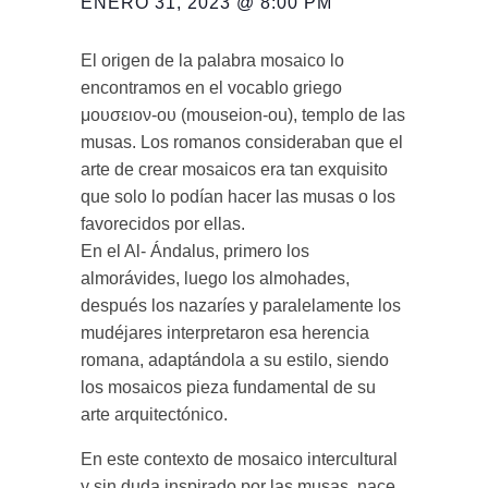
ENERO 31, 2023 @ 8:00 PM
El origen de la palabra mosaico lo
encontramos en el vocablo griego
μoυσειoν-oυ (mouseion-ou), templo de las
musas. Los romanos consideraban que el
arte de crear mosaicos era tan exquisito
que solo lo podían hacer las musas o los
favorecidos por ellas.
En el Al- Ándalus, primero los
almorávides, luego los almohades,
después los nazaríes y paralelamente los
mudéjares interpretaron esa herencia
romana, adaptándola a su estilo, siendo
los mosaicos pieza fundamental de su
arte arquitectónico.
En este contexto de mosaico intercultural
y sin duda inspirado por las musas, nace