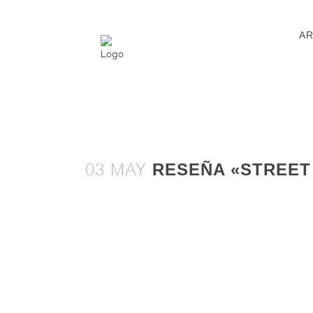
AR
RESEÑA «STREET 
03 MAY