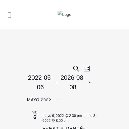
NAVEGACIÓN
NAVEGACIÓN
Buscar
Lista
DE
2022-05-
2026-08-
DE
VISTAS
 - 
06
08
DE
BÚSQUEDA
EVENTO
Seleccionar
Y
MAYO 2022
fecha.
VISTAS
VIE
DE
6
mayo 6, 2022 @ 2:30 pm
-
junio 3,
2022 @ 8:00 pm
EVENTOS
«VEST Y MENTÉ»