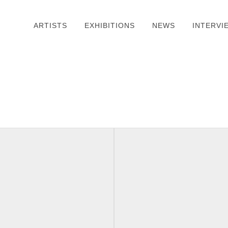
ARTISTS
EXHIBITIONS
NEWS
INTERVI