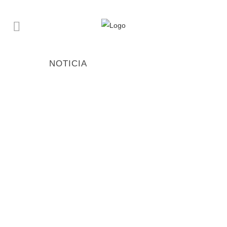
NOTICIA
FREIZEIT CH: EXPOSICION
«BAJA AL SUR: AL-ANDALUS»
03 diciembre, 2020
CONFERENCIA DE ROZMI
PAHLISH :» KAZABTZAKIS AND
SPAIN». DESCENDS AU SUD: AL-
ANDALUS» EXHIBITION